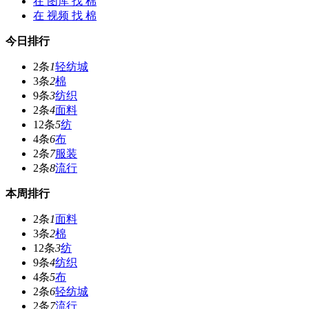
在
图库
找 棉
在
视频
找 棉
今日排行
2条
1
轻纺城
3条
2
棉
9条
3
纺织
2条
4
面料
12条
5
纺
4条
6
布
2条
7
服装
2条
8
流行
本周排行
2条
1
面料
3条
2
棉
12条
3
纺
9条
4
纺织
4条
5
布
2条
6
轻纺城
2条
7
流行