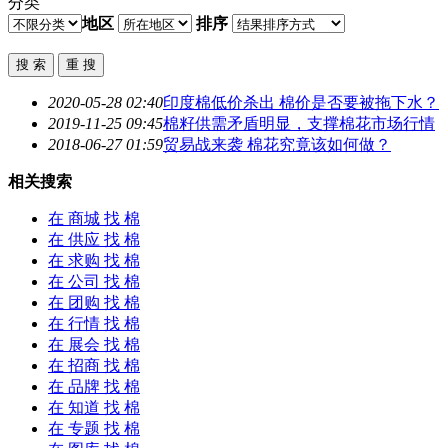
分类
地区
排序
2020-05-28 02:40
印度
棉
低价杀出
棉
价是否要被拖下水？
2019-11-25 09:45
棉
籽供需矛盾明显，支撑
棉
花市场行情
2018-06-27 01:59
贸易战来袭
棉
花究竟该如何做？
相关搜索
在
商城
找 棉
在
供应
找 棉
在
求购
找 棉
在
公司
找 棉
在
团购
找 棉
在
行情
找 棉
在
展会
找 棉
在
招商
找 棉
在
品牌
找 棉
在
知道
找 棉
在
专题
找 棉