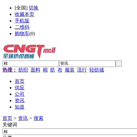
[
全国
]
切换
收藏本页
手机版
二维码
购物车
(
0
)
热搜：
纺织
面料
棉
纺
布
服装
流行
轻纺城
首页
供应
公司
资讯
知道
首页
>
资讯
>
搜索
关键词